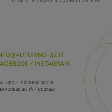
modifiche rilevanti ai contenuti del sito.
NFO@AUTORING-BZ.IT
FACEBOOK
/
INSTAGRAM
ico (BZ) / IT 028 550 002 18
/
DI ACCESSIBILITÀ
COOKIES