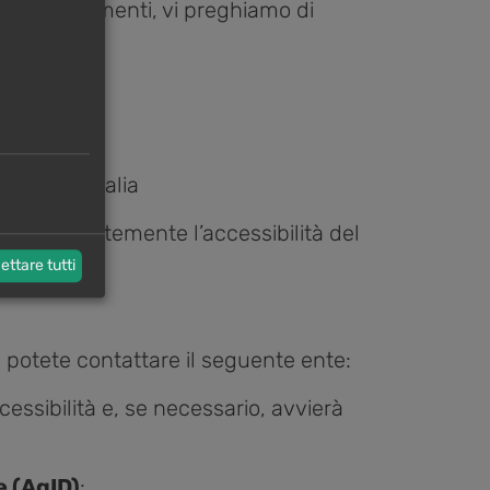
 o suggerimenti, vi preghiamo di
eck (BZ) Italia
are costantemente l’accessibilità del
ettare tutti
 potete contattare il seguente ente:
ccessibilità e, se necessario, avvierà
e (AgID)
: