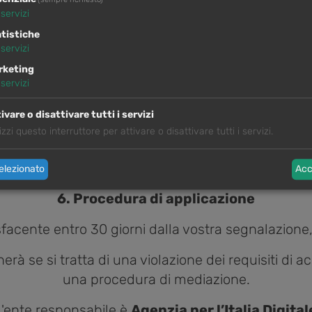
(sempre richiesto)
o all’accessibilità del nostro sito o avete domande
servizi
contattarci:
tistiche
servizi
E-mail
: info@autoring-bz.it
rketing
servizi
Telefono
: +39 0474 77 07 99
ivare o disattivare tutti i servizi
postale
: Autoring GmbH, Nordring 25, I-39031 Brun
lizzi questo interruttore per attivare o disattivare tutti i servizi.
gnalazione il più rapidamente possibile e a miglior
nostro sito.
elezionato
Acc
6. Procedura di applicazione
facente entro 30 giorni dalla vostra segnalazione,
erà se si tratta di una violazione dei requisiti di a
una procedura di mediazione.
, l'ente responsabile è
Agenzia per l’Italia Digital