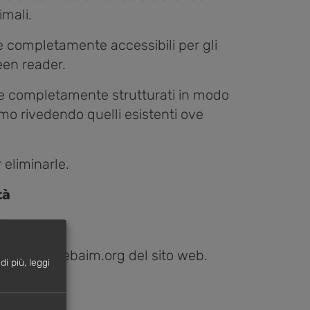
mali.
re completamente accessibili per gli
een reader.
ere completamente strutturati in modo
amo rivedendo quelli esistenti ove
eliminarle.
tà
025.
s://wave.webaim.org
del sito web.
i più, leggi