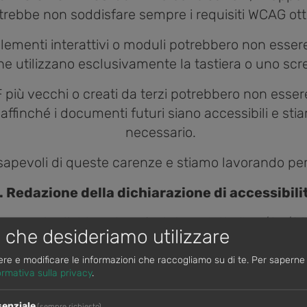
trebbe non soddisfare sempre i requisiti WCAG otti
 elementi interattivi o moduli potrebbero non esse
he utilizzano esclusivamente la tastiera o uno scr
 più vecchi o creati da terzi potrebbero non ess
affinché i documenti futuri siano accessibili e sti
necessario.
apevoli di queste carenze e stiamo lavorando per 
. Redazione della dichiarazione di accessibili
presente dichiarazione è stata redatta il 16/06/2
i che desideriamo utilizzare
ovalutazione e sull’analisi effettuata tramite
http
ere e modificare le informazioni che raccogliamo su di te.
Per saperne d
ormativa sulla privacy
.
5. Feedback e contatti
senziale