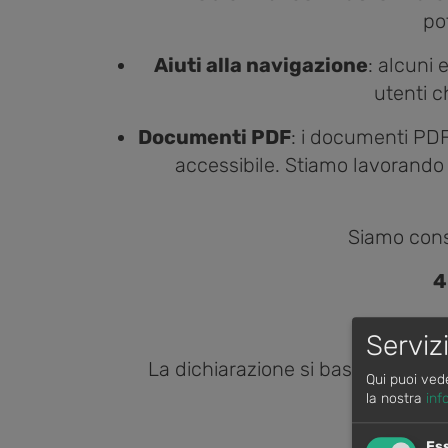
po
Aiuti alla navigazione
: alcuni
utenti c
Documenti PDF
: i documenti PDF
accessibile. Stiamo lavorando 
Siamo cons
4
La 
Serviz
La dichiarazione si basa su un'aut
Qui puoi ved
la nostra
inf
Es