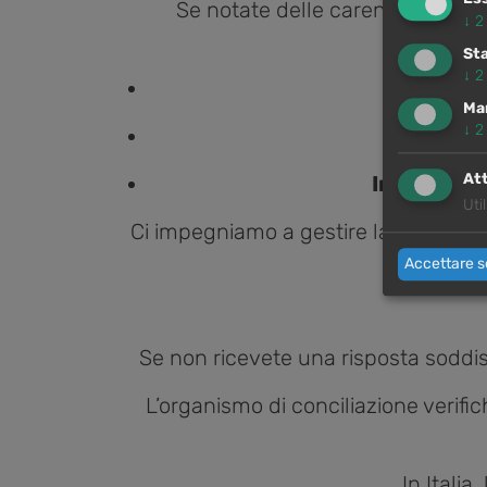
Se notate delle carenze riguard
↓
2
Sta
↓
2
Ma
↓
2
Att
Indirizzo 
Uti
Ci impegniamo a gestire la vostra se
Accettare s
Se non ricevete una risposta soddis
L’organismo di conciliazione verifich
In Italia